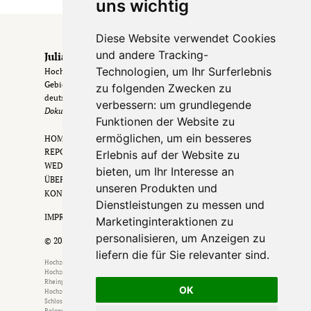
uns wichtig
Diese Website verwendet Cookies
und andere Tracking-
Julia & Erik
Technologien, um Ihr Surferlebnis
Hochzeitsfotografen aus Frankfurt & dem Rhein-Main-
Gebiet
. Hochzeiten in Frankfurt, im Rheingau &
zu folgenden Zwecken zu
deutschlandweit.
verbessern:
um grundlegende
Dokumentarisch. Zeitlos. Echt.
Funktionen der Website zu
ermöglichen
,
um ein besseres
HOME
REPORTAGEN
Erlebnis auf der Website zu
WEDDING FILM
bieten
,
um Ihr Interesse an
ÜBER UNS
unseren Produkten und
KONTAKT
Dienstleistungen zu messen und
IMPRESSUM •
DATENSCHUTZ
Marketinginteraktionen zu
personalisieren
,
um Anzeigen zu
© 2026
liefern die für Sie relevanter sind
.
Hochzeitsfotograf Frankfurt am Main
•
Hochzeitsfotograf Wiesbaden
•
Hochzeitsfotograf Mainz
•
Hochzeitsfotograf Darmstadt
•
Hochzeitsfotograf
Rheingau
•
Hochzeitsfotograf Bad Homburg
•
Hochzeitsfotograf Mannheim
•
OK
Hochzeitsfotograf Gießen
•
Hochzeitsfotograf Offenbach
•
Standesamt
Schlosshotel Kronberg
•
Standesamt Römer Frankfurt
•
Standesamt Höchst