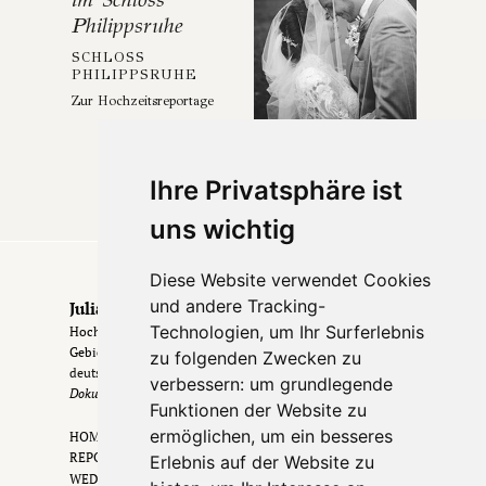
Philippsruhe
SCHLOSS
PHILIPPSRUHE
Zur Hochzeitsreportage
Ihre Privatsphäre ist
uns wichtig
Diese Website verwendet Cookies
und andere Tracking-
Julia & Erik
Technologien, um Ihr Surferlebnis
Hochzeitsfotografen aus Frankfurt & dem Rhein-Main-
Gebiet
. Hochzeiten in Frankfurt, im Rheingau &
zu folgenden Zwecken zu
deutschlandweit.
verbessern:
um grundlegende
Dokumentarisch. Zeitlos. Echt.
Funktionen der Website zu
ermöglichen
,
um ein besseres
HOME
REPORTAGEN
Erlebnis auf der Website zu
WEDDING FILM