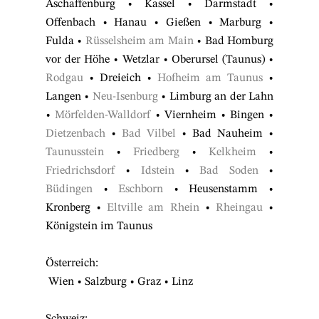
Aschaffenburg
•
Kassel
•
Darmstadt
•
Offenbach
•
Hanau
•
Gießen
•
Marburg
•
Fulda
•
Rüsselsheim am Main
•
Bad Homburg
vor der Höhe
•
Wetzlar
•
Oberursel (Taunus)
•
Rodgau
•
Dreieich
•
Hofheim am Taunus
•
Langen
•
Neu-Isenburg
•
Limburg an der Lahn
•
Mörfelden-Walldorf
•
Viernheim
•
Bingen
•
Dietzenbach
•
Bad Vilbel
•
Bad Nauheim
•
Taunusstein
•
Friedberg
•
Kelkheim
•
Friedrichsdorf
•
Idstein
•
Bad Soden
•
Büdingen
•
Eschborn
•
Heusenstamm
•
Kronberg
•
Eltville am Rhein
•
Rheingau
•
Königstein im Taunus
Österreich:
Wien
•
Salzburg
•
Graz
•
Linz