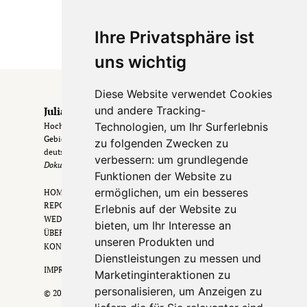
Ihre Privatsphäre ist
uns wichtig
Diese Website verwendet Cookies
und andere Tracking-
Julia & Erik
Technologien, um Ihr Surferlebnis
Hochzeitsfotografen aus Frankfurt & dem Rhein-Main-
Gebiet
. Hochzeiten in Frankfurt, im Rheingau &
zu folgenden Zwecken zu
deutschlandweit.
verbessern:
um grundlegende
Dokumentarisch. Zeitlos. Echt.
Funktionen der Website zu
ermöglichen
,
um ein besseres
HOME
REPORTAGEN
Erlebnis auf der Website zu
WEDDING FILM
bieten
,
um Ihr Interesse an
ÜBER UNS
unseren Produkten und
KONTAKT
Dienstleistungen zu messen und
IMPRESSUM •
DATENSCHUTZ
Marketinginteraktionen zu
personalisieren
,
um Anzeigen zu
© 2026