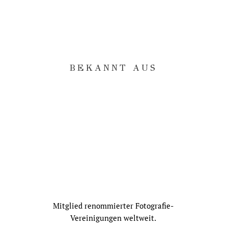
→ Die schönsten Hochzeitslocations in
Rheingau und Rhein-Main
BEKANNT AUS
Mitglied renommierter Fotografie-
Vereinigungen weltweit.