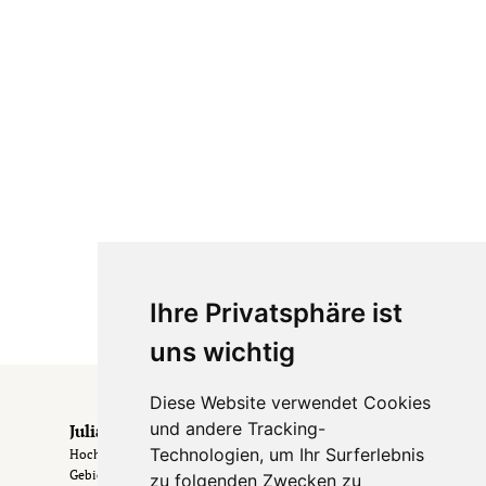
Ihre Privatsphäre ist
uns wichtig
Diese Website verwendet Cookies
und andere Tracking-
Julia & Erik
Technologien, um Ihr Surferlebnis
Hochzeitsfotografen aus Frankfurt & dem Rhein-Main-
Gebiet
. Hochzeiten in Frankfurt, im Rheingau &
zu folgenden Zwecken zu