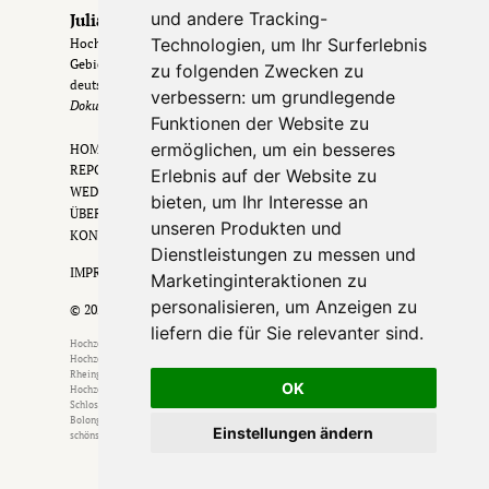
und andere Tracking-
Julia & Erik
Technologien, um Ihr Surferlebnis
Hochzeitsfotografen aus Frankfurt & dem Rhein-Main-
Gebiet
. Hochzeiten in Frankfurt, im Rheingau &
zu folgenden Zwecken zu
deutschlandweit.
verbessern:
um grundlegende
Dokumentarisch. Zeitlos. Echt.
Funktionen der Website zu
ermöglichen
,
um ein besseres
HOME
REPORTAGEN
Erlebnis auf der Website zu
WEDDING FILM
bieten
,
um Ihr Interesse an
ÜBER UNS
unseren Produkten und
KONTAKT
Dienstleistungen zu messen und
IMPRESSUM •
DATENSCHUTZ
Marketinginteraktionen zu
personalisieren
,
um Anzeigen zu
© 2026
liefern die für Sie relevanter sind
.
Hochzeitsfotograf Frankfurt am Main
•
Hochzeitsfotograf Wiesbaden
•
Hochzeitsfotograf Mainz
•
Hochzeitsfotograf Darmstadt
•
Hochzeitsfotograf
Rheingau
•
Hochzeitsfotograf Bad Homburg
•
Hochzeitsfotograf Mannheim
•
OK
Hochzeitsfotograf Gießen
•
Hochzeitsfotograf Offenbach
•
Standesamt
Schlosshotel Kronberg
•
Standesamt Römer Frankfurt
•
Standesamt Höchst
Bolongaropalast
•
Heiratsantrag
Frankfurt
•
Hamburg
•
Berlin
•
Proposal
•
Die
Einstellungen ändern
schönsten Hochzeitslocations in Frankfurt & Rhein Main